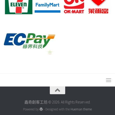
鑫奇創客工坊 © 2026. All Rights Reserved.
Powered by
- Designed with the
Hueman theme