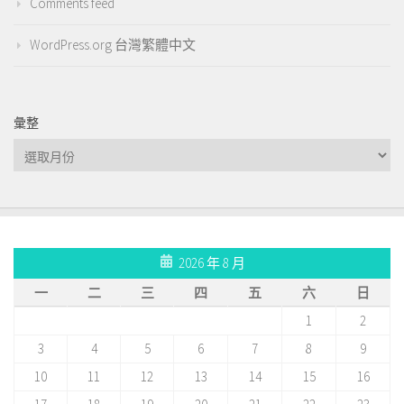
Comments feed
WordPress.org 台灣繁體中文
彙整
彙
整
2026 年 8 月
一
二
三
四
五
六
日
1
2
3
4
5
6
7
8
9
10
11
12
13
14
15
16