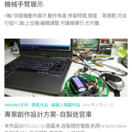
機械手臂展示
6軸7伺服機動作展示 動作角度,停留時間,速度…等細節,可自
行從PC端(上位機)編輯調整,可連線運行,也可離...
ARDUINO手作
/
專題作品
/
機器人相關作品
2020 年 6 月 27 日
專案創作設計方案–自製迷宮車
本作品以POLOLU 3pi為藍本,自製相仿電路,利用 Arduino Nano