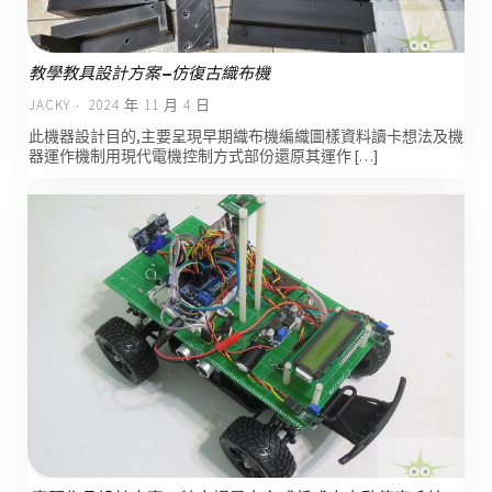
教學教具設計方案–仿復古織布機
JACKY
2024 年 11 月 4 日
此機器設計目的,主要呈現早期織布機編織圖樣資料讀卡想法及機
器運作機制用現代電機控制方式部份還原其運作 […]