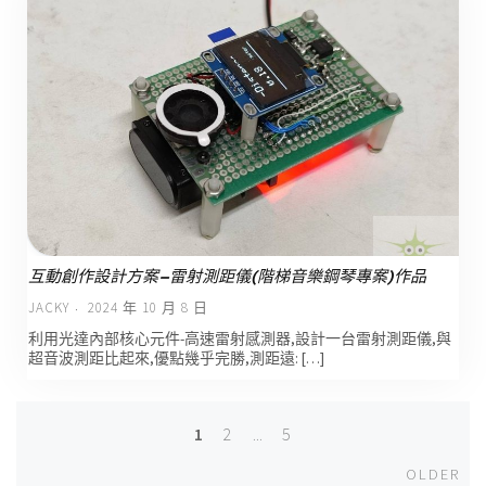
互動創作設計方案–雷射測距儀(階梯音樂鋼琴專案)作品
JACKY
2024 年 10 月 8 日
利用光達內部核心元件-高速雷射感測器,設計一台雷射測距儀,與
超音波測距比起來,優點幾乎完勝,測距遠: […]
1
2
...
5
Posts
Old
OLDER