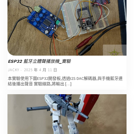
ESP32 藍牙立體聲播放機_實驗
JACKY
2025 年 4 月 11 日
本實驗使用下圖ESP32開發板,透過I2S DAC解碼器,與手機藍牙連
結後播出聲音 實驗線路,將輸出 […]