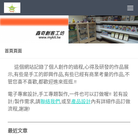
Skip to content
首頁頁面
這個網站記錄了個人創作的過程,心得及研發的作品展
示,有些是手工的即興作品,有些已經有商業考量的作品,不
管您喜不喜歡,都歡迎進來逛逛.
!!
電子專案設計,手工專題製作,一件也可以訂做喔!! 若有設
計/製作需求,請
聯絡我們
,或至
產品設計
內有詳細作品訂做
流程,謝謝!
最近文章