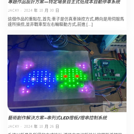
專題作品設計方案—特定場景自主式低成本自動停車系統
JACKY
2024 年 10 月 30 日
這個作品的重點在,首先:車子是仿真車操控方式,轉向是用伺服馬
達所操控,並非戰車型左右輪驅動方式,前進 […]
藝術創作解決方案–串列式LED燈板/燈串控制系統
JACKY
2024 年 10 月 26 日