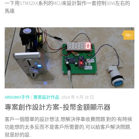
一下用STM32XX系列的MCU來設計製作一套控制30W左右的
馬達.
0
ARDUINO手作
/
專案設計作品
2024 年 9 月 28 日
專案創作設計方案–投幣金額顯示器
客戶一個簡單的設計想法,想解決停車收費問題.對的!有時候
功能想的太多反而不是客戶所需要的,可以給客戶解決問題,
就是好的設...