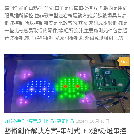
這個作品的重點在,首先:車子是仿真車操控方式,轉向是用伺
服馬達所操控,並非戰車型左右輪驅動方式,前進後退具有高
低速控制.所以控制難度是比較高的.其次:感測成本很低,都是
一些比較容易取得的零件/模組所設計,主要感測元件包含超
音波模組,電子羅盤模組,光感測模組,紅外線感測模組….等.
0
51核心手作
/
專案設計作品
/
專題作品
2024 年 10 月 26 日
藝術創作解決方案–串列式LED燈板/燈串控