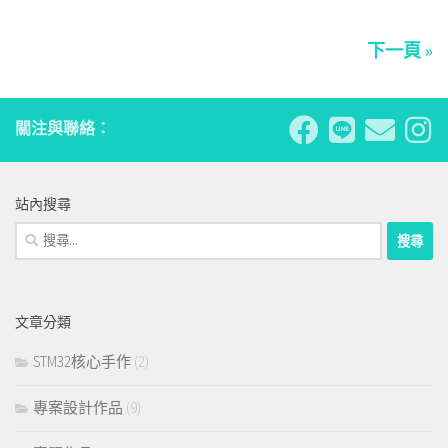
下一頁 »
關注與聯絡：
站內搜尋
搜
尋
關
鍵
文章分類
字:
STM32核心手作
(2)
專案設計作品
(9)