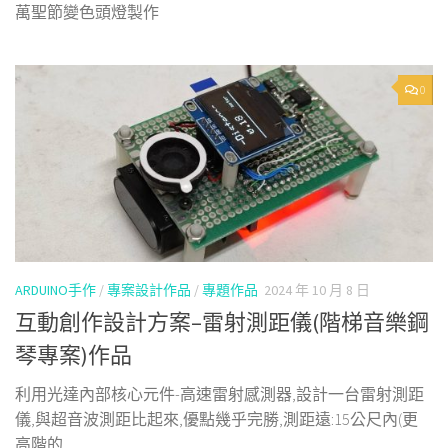
萬聖節變色頭燈製作
0
ARDUINO手作
/
專案設計作品
/
專題作品
2024 年 10 月 8 日
互動創作設計方案–雷射測距儀(階梯音樂鋼
琴專案)作品
利用光達內部核心元件-高速雷射感測器,設計一台雷射測距
儀,與超音波測距比起來,優點幾乎完勝,測距遠:15公尺內(更
高階的...