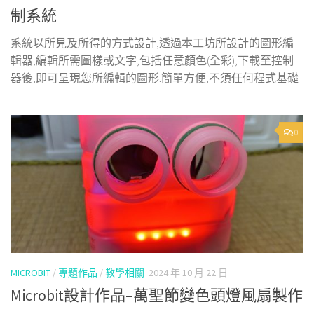
制系統
系統以所見及所得的方式設計,透過本工坊所設計的圖形編
輯器,編輯所需圖樣或文字,包括任意顏色(全彩),下載至控制
器後,即可呈現您所編輯的圖形.簡單方便,不須任何程式基礎
0
MICROBIT
/
專題作品
/
教學相關
2024 年 10 月 22 日
Microbit設計作品–萬聖節變色頭燈風扇製作