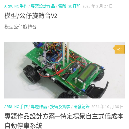
ARDUINO手作
/
專案設計作品
/
雷雕_3D打印
2025 年 3 月 27 日
模型/公仔旋轉台V2
模型公仔旋轉台
0
ARDUINO手作
/
專題作品
/
技術及實驗
/
研發紀錄
2024 年 10 月 30 日
專題作品設計方案—特定場景自主式低成本
自動停車系統