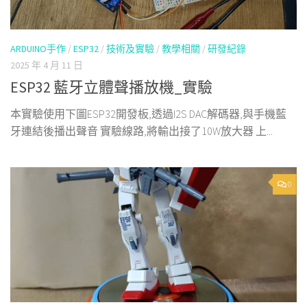
ARDUINO手作
/
ESP32
/
技術及實驗
/
教學相關
/
研發紀錄
2025 年 4 月 11 日
ESP32 藍牙立體聲播放機_實驗
本實驗使用下圖ESP32開發板,透過I2S DAC解碼器,與手機藍
牙連結後播出聲音 實驗線路,將輸出接了10W放大器 上...
0