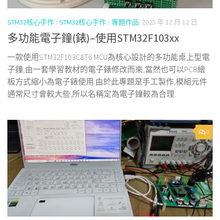
STM32核心手作
/
STM32核心手作
/
專題作品
2025 年 12 月 12 日
多功能電子鐘(錶)–使用STM32F103xx
一款使用STM32F103C8T6 MCU為核心設計的多功能桌上型電
子鐘,由一套學習教材的電子錶修改而來,當然也可以PCB繪
板方式縮小為電子錶使用.由於此專題是手工製作,模組元件
通常尺寸會較大些,所以名稱定為電子鐘較為合理.
0