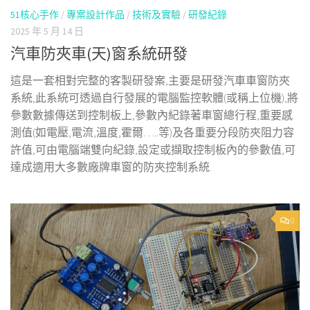
51核心手作
/
專案設計作品
/
技術及實驗
/
研發紀錄
2025 年 5 月 14 日
汽車防夾車(天)窗系統研發
這是一套相對完整的客製研發案,主要是研發汽車車窗防夾
系統,此系統可透過自行發展的電腦監控軟體(或稱上位機),將
參數數據傳送到控制板上,參數內紀錄著車窗總行程,重要感
測值(如電壓,電流,溫度,霍爾…..等)及各重要分段防夾阻力容
許值,可由電腦端雙向紀錄,設定或擷取控制板內的參數值,可
達成適用大多數廠牌車窗的防夾控制系統.
0