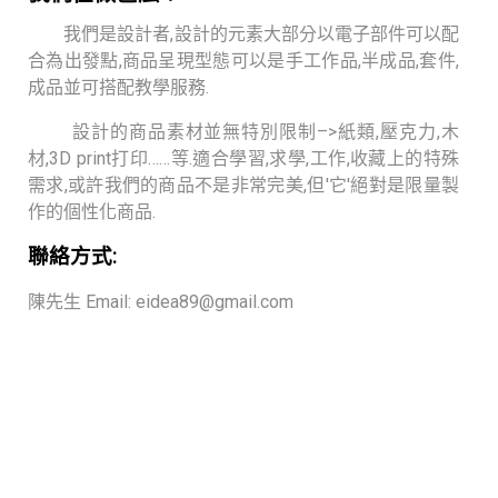
我們是設計者,設計的元素大部分以電子部件可以配
合為出發點,商品呈現型態可以是手工作品,半成品,套件,
成品並可搭配教學服務.
設計的商品素材並無特別限制–>紙類,壓克力,木
材,3D print打印……等.適合學習,求學,工作,收藏上的特殊
需求,或許我們的商品不是非常完美,但'它'絕對是限量製
作的個性化商品.
聯絡方式:
陳先生 Email: eidea89@gmail.com