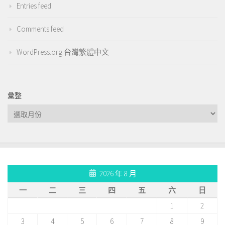
Entries feed
Comments feed
WordPress.org 台灣繁體中文
彙整
彙
整
2026 年 8 月
一
二
三
四
五
六
日
1
2
3
4
5
6
7
8
9