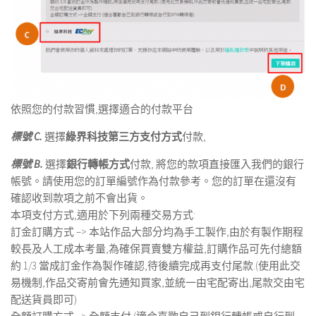
依照您的付款習慣,選擇適合的付款平台
標號 C.
選擇
綠界科技第三方支付方式
付款,
標號 B.
選擇
銀行轉帳方式
付款, 將您的款項直接匯入我們的銀行
帳號。請使用您的訂單編號作為付款參考。您的訂單在還沒有
確認收到款項之前不會出貨。
本項支付方式,適用於下列兩種交易方式:
訂金訂購方式 –> 本站作品大部分均為手工製作,由於有製作期程
較長及人工成本考量,為確保買賣雙方權益,訂購作品可先付總額
約 1/3 當成訂金作為製作確認,待後續完成再支付尾款.(使用此交
易機制,作品交寄前會先通知買家,並統一由宅配寄出,尾款交由宅
配送貨員即可)