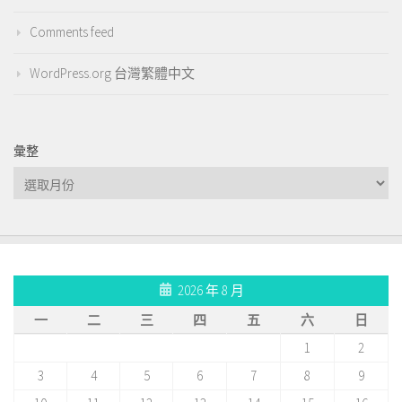
Comments feed
WordPress.org 台灣繁體中文
彙整
彙
整
2026 年 8 月
一
二
三
四
五
六
日
1
2
3
4
5
6
7
8
9