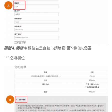
標號 A. 鄉鎮
市
欄位若是直轄市請填寫
‘區 ‘
<例如>
北區
‘ * ‘ 必填欄位