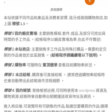
頁首選單
本站依據不同作品和產品及消費者習慣 ,區分成兩個購物商店,如
上圖
標號 1,5
。
標號 5
.
我的蝦皮賣場:
主要銷售模組,套件,成品,及部分可控出貨
時間的手工作品 。(結帳程序以蝦皮賣場為準,在此不作贅述)
標號 1.
本站商店:
主要銷售手工作品及特殊訂購品。需要約定交
期的作品會放於此區銷售 。
(結帳程序請繼續看以下說明) 。
標號 2.
購物車
可隨時在
置頂選單
查看目前購物車狀況 。
標號 3
.
本店結帳
,購買後可直接結帳 。 通常透過購物車結帳時
也會自動帶出此結帳操作流程細節 。
標號 4.
我的帳號:
登錄帳號註冊,可同時使用本 wordpress 資源及
購物資源,結帳時會自動帶出相關運送收貨地址及資訊 。
進入商店後,可瀏覽所有可銷售的作品,點選您要購買的作品(選擇